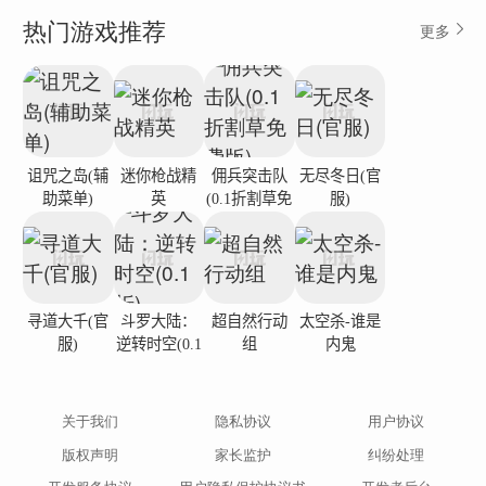
设置：用户可以调整各种游戏设置，例如时间控制、计时器可见
热门游戏推荐
更多
性、促销选项等。
下国际象棋的潜在好处：
诅咒之岛(辅
迷你枪战精
佣兵突击队
无尽冬日(官
助菜单)
英
(0.1折割草免
服)
- 提高战略思维和解决问题的能力。
费版)
- 专注训练，
- 国际象棋可以培养透视思维。
寻道大千(官
斗罗大陆：
超自然行动
太空杀-谁是
服)
逆转时空(0.1
组
内鬼
折)
关于我们
隐私协议
用户协议
版权声明
家长监护
纠纷处理