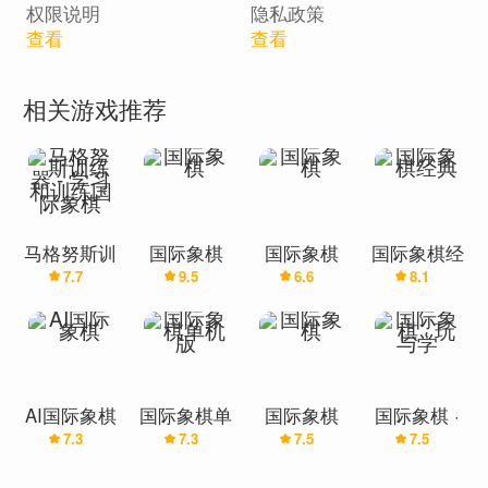
- 关卡选择：用户可以从下拉菜单中选择 AI 难度级别。
权限说明
隐私政策
查看
查看
- 主题选择：允许用户从深色、浅色、金色、绿色、红色和蓝色等
选项中更改棋盘界面的主题。
相关游戏推荐
-新游戏按钮：使用所选设置开始新游戏。
- AI vs. AI 按钮：在两个 AI 对手之间启动比赛。
- AI 移动按钮：允许 AI 代表玩家移动。
- 撤消/重做按钮：可以在游戏过程中撤消或重做移动。
马格努斯训
国际象棋
国际象棋
国际象棋经
-第一步/最后一步按钮：跳到游戏的第一步或最后一步。
7.7
9.5
6.6
8.1
练器 - 学习
典
和训练国际
- PGN 显示按钮：显示当前游戏的便携式游戏符号（PGN）。
象棋
-引擎状态：提供有关国际象棋引擎状态的信息，例如是否准备就绪
或正在搜索。
- 自定义 PGN：允许用户输入自定义 PGN 并从该位置开始游戏。
AI国际象棋
国际象棋单
国际象棋
国际象棋 ·
7.3
7.3
7.5
7.5
机版
玩与学
复制 PGN/FEN：提供将游戏符号（PGN）或 FEN 格式的当前游戏
状态复制到剪贴板的选项。