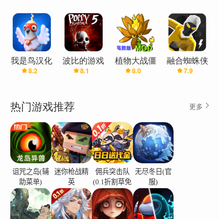
每个英雄都拥有独特而强大的技能，你可以利用这
界(辅助菜
界万圣节版
单)
单)
(辅助菜单)
些技能在战斗中获得优势，并在游戏中获得不同的
特权，在每次开始新任务时创造独特的体验。
⭐ 实时战斗
我是鸟汉化
波比的游戏
植物大战僵
融合蜘蛛侠
令人兴奋的 run'n'gun 实时战斗与胭脂类元素相结
8.2
8.1
8.0
7.9
兼容版(辅
时间第五章
尸融合版
汉化版(辅
合，创造独特的游戏玩法，易于玩，但很难掌握。
助菜单)
(辅助菜单)
(高数辅助
助菜单)
准备好磨练您的技能并征服挑战。
菜单)
热门游戏推荐
更多
⭐ 充满活力的英雄和团队建设
招募新英雄，升级名册，升级设备和车辆以建立团
队。在面对强大的军团军队之前做好充分准备。
⭐ 通过故事探索不同的大陆
穿越各大洲，探索拥有森林、雪区、沙漠、火山活
诅咒之岛(辅
迷你枪战精
佣兵突击队
无尽冬日(官
动区等美丽景观的广阔世界。体验这个故事，帮助
助菜单)
英
(0.1折割草免
服)
费版)
那些英雄拯救世界。