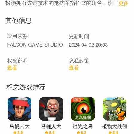
扮演拥有先进技术的抵抗军指挥官的角色，该部队
1
更多
使用标志性武器和特权来打击威胁世界和平的犯罪
其他信息
组织军团。击落路上的任何敌人，从生物技术士兵
到巨大的机械武器，还有独特的首领，都在战场等
应用来源
更新时间
着你。
FALCON GAME STUDIO
2024-04-02 20:33
极其简单直观的控制；超级流畅和令人愉快的传统
射击游戏，混合了流氓元素。一个迷人的世界，有
权限说明
隐私政策
一个令人兴奋的故事供您欣赏。在此过程中，您将
查看
查看
招募强大而独特的新英雄加入部队，并命令他们与
军团的强大敌人作战。
相关游戏推荐
功能
⭐ 高分辨率像素艺术和精美效果
游戏中动态 2D 高分辨率像素艺术与具有迷人背景和
效果的实时 2D 艺术角色演示相结合。
马桶人大
马桶人大
诅咒之岛
植物大战僵
⭐随机和独特的技能
8.9
8.5
8.2
8.4
战:开放世
战:开放世
(辅助菜单)
尸2(辅助菜