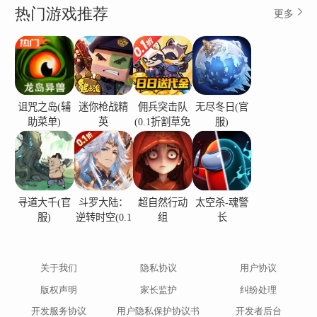
热门游戏推荐
更多
诅咒之岛(辅
迷你枪战精
佣兵突击队
无尽冬日(官
助菜单)
英
(0.1折割草免
服)
费版)
寻道大千(官
斗罗大陆：
超自然行动
太空杀-魂警
服)
逆转时空(0.1
组
长
折)
关于我们
隐私协议
用户协议
版权声明
家长监护
纠纷处理
开发服务协议
用户隐私保护协议书
开发者后台