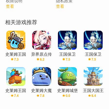
权限说明
隐私政策
查看
查看
相关游戏推荐
史莱姆王国
异界原点传
王国保卫
王国保卫
7.3
8.2
7.5
7.5
大亨
说：史莱姆
战:魔法VS
战:魔法VS
不哭
史莱姆-免
史莱姆
费内购
史莱姆王国
史莱姆大魔
史莱姆城堡
王国大国王
7.4
7.8
0.0
8.4
塔防
王