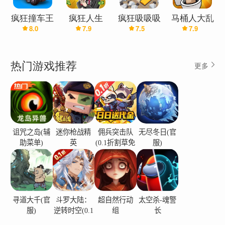
疯狂撞车王
疯狂人生
疯狂吸吸吸
马桶人大乱
8.0
7.9
7.5
7.9
(最新版)
(最新版)
(最新版)
斗(最新版)
热门游戏推荐
更多
诅咒之岛(辅
迷你枪战精
佣兵突击队
无尽冬日(官
助菜单)
英
(0.1折割草免
服)
费版)
寻道大千(官
斗罗大陆：
超自然行动
太空杀-魂警
服)
逆转时空(0.1
组
长
折)