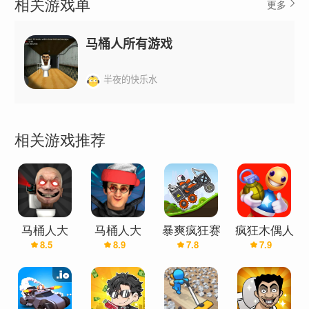
相关游戏单
更多
马桶人所有游戏
半夜的快乐水
相关游戏推荐
马桶人大
马桶人大
暴爽疯狂赛
疯狂木偶人
8.5
8.9
7.8
7.9
战:开放世
战:开放世
车(最新版)
2:永远(最新
界万圣节版
界(辅助菜
版)
(辅助菜单)
单)