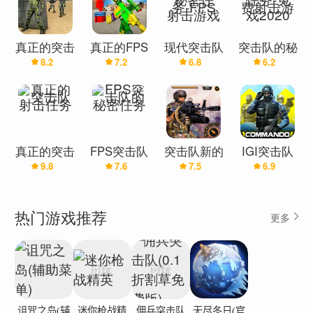
真正的突击
真正的FPS
现代突击队
突击队的秘
8.2
7.2
6.8
6.2
队秘密任务
突击队攻击
的秘密任
密任务-免
射击秘密任
务-FPS射
费射击游戏
务
击游戏
2020
真正的突击
FPS突击队
突击队新的
IGI突击队
9.8
7.6
7.5
6.9
队射击任务
的秘密任务
秘密死亡任
冒险任务：
务2018
真实秘密
2021
热门游戏推荐
更多
诅咒之岛(辅
迷你枪战精
佣兵突击队
无尽冬日(官