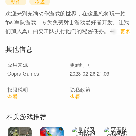
动作
枪战
欢迎来到充满动作游戏的世界，在这里您将玩一款
fps 军队游戏，专为免费射击游戏爱好者开发。让我
们加入真正的突击队执行他们的秘密任务。由于其
1
更多
3D 图形和逼真的环境，这款免费的离线游戏将为您
其他信息
的生活带来无限乐趣。 Fps 突击队射击游戏：离线
枪支游戏是 2022 年最好的离线突击队射击游戏之
应用来源
更新时间
一。在这场 FPS 突击队战斗中，扮演反恐角色并与
Oopra Games
2023-02-26 21:09
突击队射手一起清理战场。作为前线秘密突击队游
戏，您必须在 3D 枪支 FPS 射击游戏中搜索并消灭
权限说明
隐私政策
敌人。您可以使用高狙击手、步枪和霰弹枪在离线
查看
查看
动作游戏中找到并杀死恐怖分子。在此离线游戏中
让您的军队变得强大并杀死敌人。该游戏是顶级和
相关游戏推荐
最受欢迎的突击队射击游戏。