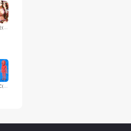
皇家骑士(0.1折）
谁先阵亡(给你俩窝窝)