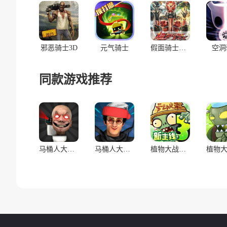
邪恶骑士3D
元气骑士
假面骑士超巅峰英雄
空洞
同款游戏推荐
马桶人大战:开放世界万圣节版(辅助菜单)
马桶人大战:开放世界(辅助菜单)
植物大战僵尸3