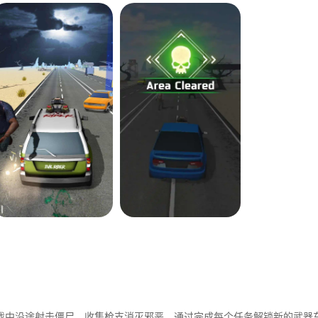
戏中沿途射击僵尸。收集枪支消灭邪恶。通过完成每个任务解锁新的武器