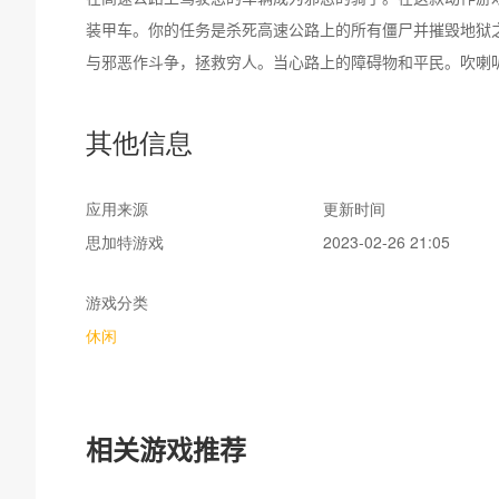
装甲车。你的任务是杀死高速公路上的所有僵尸并摧毁地狱之
与邪恶作斗争，拯救穷人。当心路上的障碍物和平民。吹喇叭
邪恶骑士 3D 游戏特色：-

其他信息
1. 不同的摄像头视角来驾乘——驾驶员视角和顶视图驾驶乐趣
应用来源
更新时间
2. 平稳的控制和易于操作的驱动器。

思加特游戏
2023-02-26 21:05
3.射击不同的装甲车和车辆。

4.随着游戏进程解锁不同的环境。

游戏分类
5. 随着游戏进程解锁免费汽车和武器。

休闲
立即下载您的动作游戏并成为邪恶骑士！
相关游戏推荐