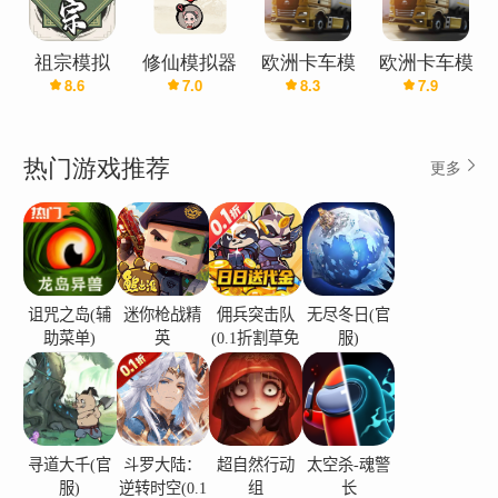
祖宗模拟
修仙模拟器
欧洲卡车模
欧洲卡车模
8.6
7.0
8.3
7.9
器：传承
拟器3(辅助
拟器3魔改
菜单)
版(加强版)
热门游戏推荐
更多
诅咒之岛(辅
迷你枪战精
佣兵突击队
无尽冬日(官
助菜单)
英
(0.1折割草免
服)
费版)
寻道大千(官
斗罗大陆：
超自然行动
太空杀-魂警
服)
逆转时空(0.1
组
长