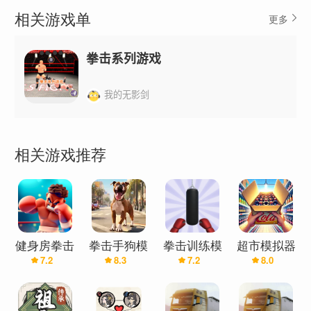
相关游戏单
更多
拳击系列游戏
我的无影剑
相关游戏推荐
健身房拳击
拳击手狗模
拳击训练模
超市模拟器
7.2
8.3
7.2
8.0
模拟器
拟器
拟器
汉化版(辅
助菜单)