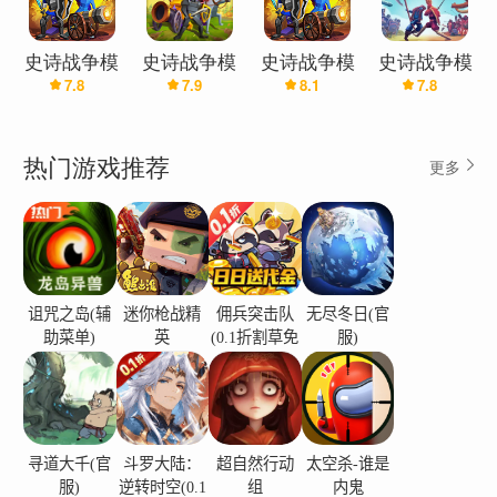
史诗战争模
史诗战争模
史诗战争模
史诗战争模
7.8
7.9
8.1
7.8
拟器2最新
拟器
拟器2(辅助
拟器
版(辅助菜
菜单)
单)
热门游戏推荐
更多
诅咒之岛(辅
迷你枪战精
佣兵突击队
无尽冬日(官
助菜单)
英
(0.1折割草免
服)
费版)
寻道大千(官
斗罗大陆：
超自然行动
太空杀-谁是
服)
逆转时空(0.1
组
内鬼