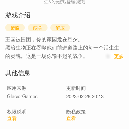
进入闪玩游戏盒预约游戏
游戏介绍
策略
闯关
解压
王国被围困，你的家园危在旦夕。
黑暗生物正在吞噬他们前进道路上的每一个活生生
的灵魂。这是一场你输不起的战争。
1
更多
在您的指挥下，每个部队都很重要。用精心的计划
其他信息
和天才的战术，带领你的部队走向胜利和荣耀！你
准备好了吗？
应用来源
更新时间
GlacierGames
2023-02-26 20:13
权限说明
隐私政策
查看
查看