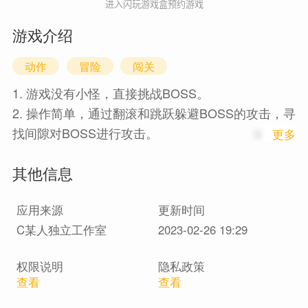
进入闪玩游戏盒预约游戏
游戏介绍
动作
冒险
闯关
1. 游戏没有小怪，直接挑战BOSS。
2. 操作简单，通过翻滚和跳跃躲避BOSS的攻击，寻
找间隙对BOSS进行攻击。
1
更多
3.考验玩家的反应、体力的分配和对BOSS的招式洞
其他信息
察力。
应用来源
更新时间
C某人独立工作室
2023-02-26 19:29
权限说明
隐私政策
查看
查看