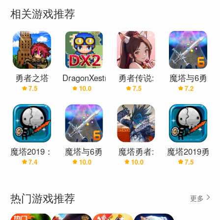
相关游戏推荐
勇者之塔
DragonXestra2
勇者传说:
魔塔与6勇
7.5
10.0
7.5
7.2
勇者莫塔罗
塔防闯关
者
列传
(辅助菜单)
魔塔2019：
魔塔与6勇
魔塔勇者:
魔塔2019勇
7.4
10.0
10.0
7.5
勇者冒险
者
刺客篇
者冒险
热门游戏推荐
更多