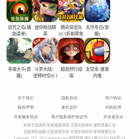
诅咒之岛(辅
迷你枪战精
佣兵突击队
无尽冬日(官
助菜单)
英
(0.1折割草免
服)
费版)
寻道大千(官
斗罗大陆：
超自然行动
太空杀-谁是
服)
逆转时空(0.1
组
内鬼
折)
关于我们
隐私协议
用户协议
版权声明
家长监护
纠纷处理
开发服务协议
用户隐私保护协议书
开发者后台
拒绝不良游戏 拒绝盗版游戏 注意自我保护 谨防受骗上当
适度游戏益脑 沉迷游戏伤身 合理安排时间 享受健康生活
Copyright（©）2023 shanwan.com 版权所有
闽ICP备2021015668号-14