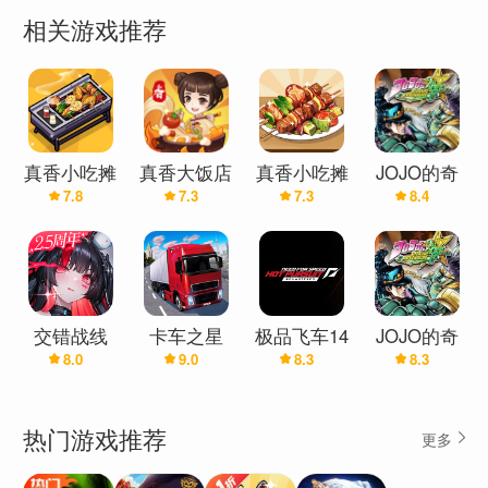
相关游戏推荐
真香小吃摊
真香大饭店
真香小吃摊
JOJO的奇
7.8
7.3
7.3
8.4
幻冒险:群
星之战重制
版
交错战线
卡车之星
极品飞车14
JOJO的奇
8.0
9.0
8.3
8.3
热力追踪重
幻冒险:群
制版
星之战重置
版
热门游戏推荐
更多