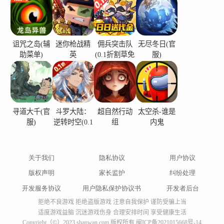
诅咒之岛(辅
迷你枪战精
佣兵突击队
无尽冬日(官
助菜单)
英
(0.1折割草免
服)
费版)
寻道大千(官
斗罗大陆：
超自然行动
太空杀-谁是
服)
逆转时空(0.1
组
内鬼
折)
关于我们
隐私协议
用户协议
版权声明
家长监护
纠纷处理
开发服务协议
用户隐私保护协议书
开发者后台
拒绝不良游戏 拒绝盗版游戏 注意自我保护 谨防受骗上当
适度游戏益脑 沉迷游戏伤身 合理安排时间 享受健康生活
Copyright（©）2023 shanwan.com 版权所有
闽ICP备2021015668号-14