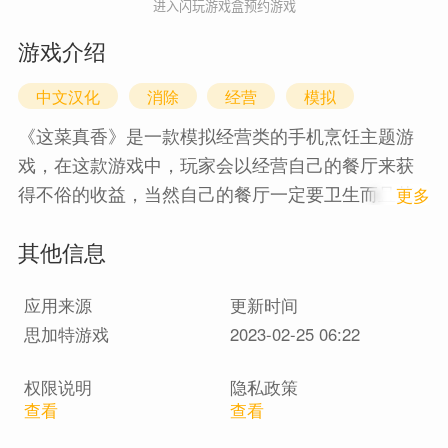
进入闪玩游戏盒预约游戏
游戏介绍
中文汉化
消除
经营
模拟
《这菜真香》是一款模拟经营类的手机烹饪主题游
戏，在这款游戏中，玩家会以经营自己的餐厅来获
得不俗的收益，当然自己的餐厅一定要卫生而且菜
1
更多
量丰富，好吃又实惠，这样才可以来吸引许许多多
其他信息
的回头客的，还可以来扩大自己的店铺和装潢！
应用来源
更新时间
思加特游戏
2023-02-25 06:22
权限说明
隐私政策
查看
查看