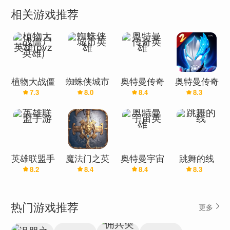
相关游戏推荐
来吧，跳舞吧！
植物大战僵
蜘蛛侠城市
奥特曼传奇
奥特曼传奇
7.3
8.0
8.4
8.3
尸英雄(pvz
英雄
英雄
英雄2-二周
英雄)
年庆
英雄联盟手
魔法门之英
奥特曼宇宙
跳舞的线
8.2
8.4
8.4
8.3
游
雄无敌：王
英雄
朝
热门游戏推荐
更多