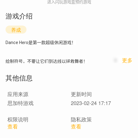
进入闪玩游戏盒预约游戏
游戏介绍
养成
Dance Hero是第一款超级休闲游戏！
1
更多
绘制符号，不要让它们到达线以拯救舞者！
其他信息
游戏特色：
- 简单但引人入胜的游戏玩法
应用来源
更新时间
- 各种舞蹈和现代动作
思加特游戏
2023-02-24 17:17
- 多种符号，难以及时绘制
权限说明
隐私政策
- 简单的控制
查看
查看
- 不同的难度级别