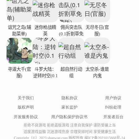
诅咒之岛(辅
迷你枪战精
佣兵突击队
无尽冬日(官
助菜单)
英
(0.1折割草免
服)
费版)
寻道大千(官
斗罗大陆：
超自然行动
太空杀-谁是
服)
逆转时空(0.1
组
内鬼
折)
关于我们
隐私协议
用户协议
版权声明
家长监护
纠纷处理
开发服务协议
用户隐私保护协议书
开发者后台
拒绝不良游戏 拒绝盗版游戏 注意自我保护 谨防受骗上当
适度游戏益脑 沉迷游戏伤身 合理安排时间 享受健康生活
Copyright（©）2023 shanwan.com 版权所有
闽ICP备2021015668号-14