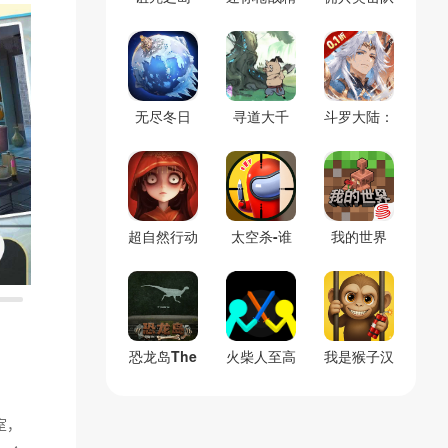
(辅助菜单)
英
(0.1折割草
免费版)
无尽冬日
寻道大千
斗罗大陆：
(官服)
(官服)
逆转时空
(0.1折)
超自然行动
太空杀-谁
我的世界
组
是内鬼
(官服)
恐龙岛The
火柴人至高
我是猴子汉
Isle(免号
对决(辅助
化兼容版
版)
菜单)
(辅助菜单)
室，