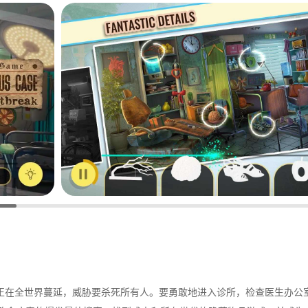
正在全世界蔓延，威胁要杀死所有人。要勇敢地进入诊所，检查医生办公