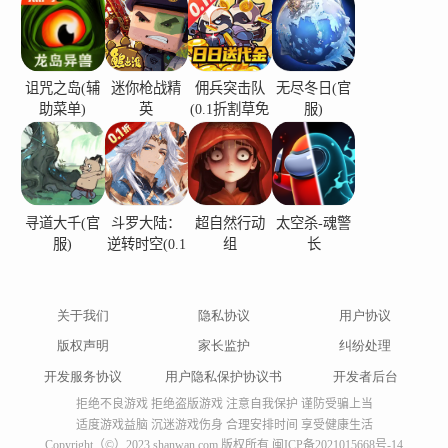
诅咒之岛(辅
迷你枪战精
佣兵突击队
无尽冬日(官
助菜单)
英
(0.1折割草免
服)
费版)
寻道大千(官
斗罗大陆：
超自然行动
太空杀-魂警
服)
逆转时空(0.1
组
长
折)
关于我们
隐私协议
用户协议
版权声明
家长监护
纠纷处理
开发服务协议
用户隐私保护协议书
开发者后台
拒绝不良游戏 拒绝盗版游戏 注意自我保护 谨防受骗上当
适度游戏益脑 沉迷游戏伤身 合理安排时间 享受健康生活
Copyright（©）2023 shanwan.com 版权所有
闽ICP备2021015668号-14