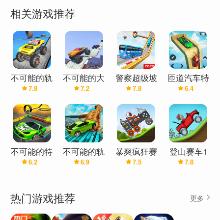
相关游戏推荐
不可能的轨
不可能的大
警察超级坡
匝道汽车特
7.8
7.2
7.8
6.4
道怪物卡车
怪物卡车坡
道巴士特
技-不可能
道特技
技：不可能
的轨道3D
的轨道3D
不可能的特
不可能的轨
暴爽疯狂赛
登山赛车1
6.2
6.9
7.5
7.8
技车轨道
道特技赛车
车(辅助菜
国际版(辅
3D
乐趣
单)
助菜单)
热门游戏推荐
更多