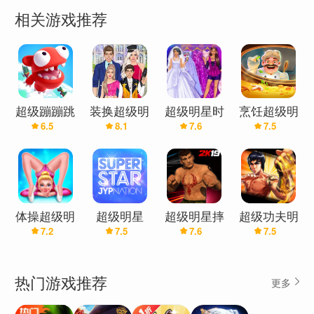
◉平板电脑支持
相关游戏推荐
◉全球排行榜
Super Jump Star适合所有人，完全免费！
现在发挥并成为世界上最高的蹦床跳投！
超级蹦蹦跳
装换超级明
超级明星时
烹饪超级明
6.5
8.1
7.6
7.5
星家庭 - 名
尚装扮
星城市
人和时尚女
生装扮：换
衣服游戏
体操超级明
超级明星
超级明星摔
超级功夫明
7.2
7.5
7.6
7.5
星
JYPNATION
跤革命
星
热门游戏推荐
更多