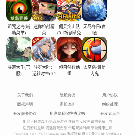
诅咒之岛(辅
迷你枪战精
佣兵突击队
无尽冬日(官
助菜单)
英
(0.1折割草免
服)
费版)
寻道大千(官
斗罗大陆：
超自然行动
太空杀-谁是
服)
逆转时空(0.1
组
内鬼
折)
关于我们
隐私协议
用户协议
版权声明
家长监护
纠纷处理
开发服务协议
用户隐私保护协议书
开发者后台
拒绝不良游戏 拒绝盗版游戏 注意自我保护 谨防受骗上当
适度游戏益脑 沉迷游戏伤身 合理安排时间 享受健康生活
Copyright（©）2023 shanwan.com 版权所有
闽ICP备2021015668号-14