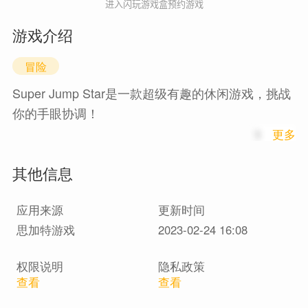
进入闪玩游戏盒预约游戏
游戏介绍
冒险
Super Jump Star是一款超级有趣的休闲游戏，挑战
你的手眼协调！
1
更多
点击将蹦床跳到空中并再次点击它，然后你的跳星
其他信息
回到蹦床。
重复，直到你的超级跳星到达银河系最远的角落。
应用来源
更新时间
思加特游戏
2023-02-24 16:08
特征：
权限说明
隐私政策
◉完美的设计让您长时间保持活力
查看
查看
◉无尽的游戏模式