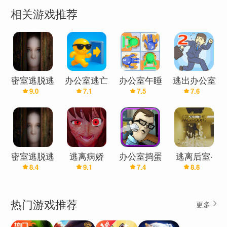
相关游戏推荐
以下是游戏为您提供的内容：
•20个怪物和野蛮的老板
•许多小时的游戏玩法，10个令人敬畏的任务
•8种不同的大规模杀伤性武器
•高度富有想象力的敌人角色选择
密室逃脱逃
办公室逃亡
办公室午睡
逃出办公室
•反应性音乐，有助于推动行动
9.0
7.1
7.5
7.6
出办公室3
逃生
2
密室逃脱逃
逃离病娇
办公室捣蛋
逃离后室·
8.4
9.1
7.4
8.8
出办公室3
鬼汉化版
联机
(辅助菜单)
热门游戏推荐
更多