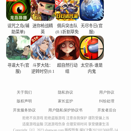
诅咒之岛(辅
迷你枪战精
佣兵突击队
无尽冬日(官
助菜单)
英
(0.1折割草免
服)
费版)
寻道大千(官
斗罗大陆：
超自然行动
太空杀-谁是
服)
逆转时空(0.1
组
内鬼
折)
关于我们
隐私协议
用户协议
版权声明
家长监护
纠纷处理
开发服务协议
用户隐私保护协议书
开发者后台
拒绝不良游戏 拒绝盗版游戏 注意自我保护 谨防受骗上当
适度游戏益脑 沉迷游戏伤身 合理安排时间 享受健康生活
Copyright（©）2023 shanwan.com 版权所有
闽ICP备2021015668号-14