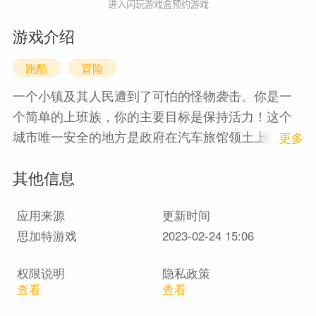
进入闪玩游戏盒预约游戏
游戏介绍
跑酷
冒险
一个小镇及其人民遭到了可怕的怪物袭击。
你是一
个简单的上班族，你的主要目标是保持活力！
这个
城市唯一安全的地方是政府在汽车旅馆领土上建造
1
更多
的避难所。
其他信息
使用强大的枪来防御怪物的区域。
为了在激烈的战
应用来源
更新时间
斗中生存，你将获得金钱可以购买的最先进的武
思加特游戏
2023-02-24 15:06
器。
当你赚钱时，你可以装备一个额外的武器并获
得宝贵的奖金。
权限说明
隐私政策
查看
查看
加入游戏，在有史以来最激烈的战斗中证明自己！