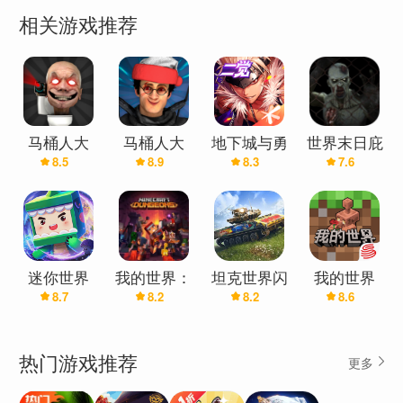
相关游戏推荐
马桶人大
马桶人大
地下城与勇
世界末日庇
8.5
8.9
8.3
7.6
战:开放世
战:开放世
士：起源
护所
界万圣节版
界(辅助菜
(辅助菜单)
单)
迷你世界
我的世界：
坦克世界闪
我的世界
8.7
8.2
8.2
8.6
地下城(虚
击战
(官服)
空回响
DLC)
热门游戏推荐
更多