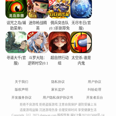
诅咒之岛(辅
迷你枪战精
佣兵突击队
无尽冬日(官
助菜单)
英
(0.1折割草免
服)
费版)
寻道大千(官
斗罗大陆：
超自然行动
太空杀-谁是
服)
逆转时空(0.1
组
内鬼
折)
关于我们
隐私协议
用户协议
版权声明
家长监护
纠纷处理
开发服务协议
用户隐私保护协议书
开发者后台
拒绝不良游戏 拒绝盗版游戏 注意自我保护 谨防受骗上当
适度游戏益脑 沉迷游戏伤身 合理安排时间 享受健康生活
Copyright（©）2023 shanwan.com 版权所有
闽ICP备2021015668号-14