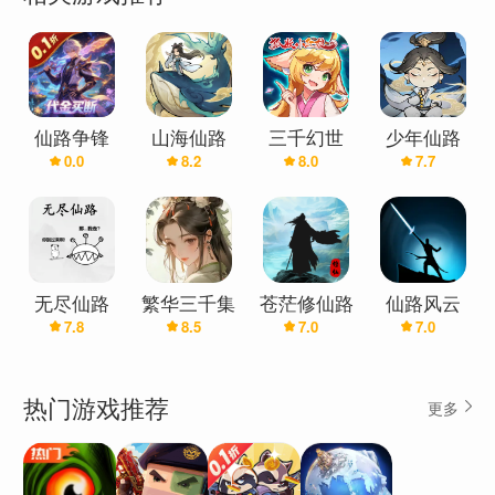
仙路争锋
山海仙路
三千幻世
少年仙路
0.0
8.2
8.0
7.7
(0.1折买断
版)
无尽仙路
繁华三千集
苍茫修仙路
仙路风云
7.8
8.5
7.0
7.0
热门游戏推荐
更多