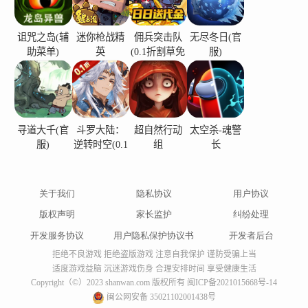
诅咒之岛(辅
迷你枪战精
佣兵突击队
无尽冬日(官
助菜单)
英
(0.1折割草免
服)
费版)
寻道大千(官
斗罗大陆：
超自然行动
太空杀-魂警
服)
逆转时空(0.1
组
长
折)
关于我们
隐私协议
用户协议
版权声明
家长监护
纠纷处理
开发服务协议
用户隐私保护协议书
开发者后台
拒绝不良游戏 拒绝盗版游戏 注意自我保护 谨防受骗上当
适度游戏益脑 沉迷游戏伤身 合理安排时间 享受健康生活
Copyright（©）2023 shanwan.com 版权所有
闽ICP备2021015668号-14
闽公网安备 35021102001438号