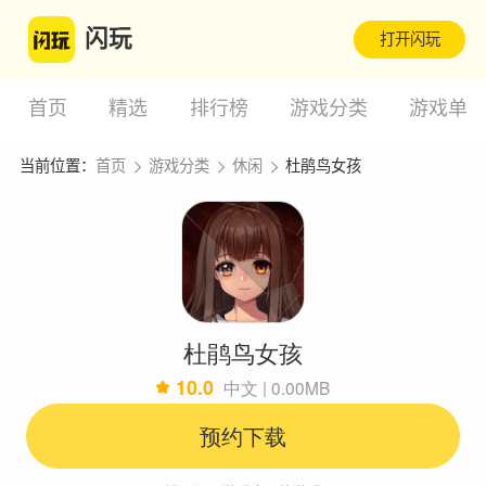
闪玩
打开闪玩
首页
精选
排行榜
游戏分类
游戏单
当前位置：
首页
游戏分类
休闲
杜鹃鸟女孩
杜鹃鸟女孩
10.0
中文 | 0.00MB
预约下载