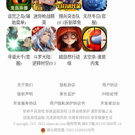
诅咒之岛(辅
迷你枪战精
佣兵突击队
无尽冬日(官
助菜单)
英
(0.1折割草免
服)
费版)
寻道大千(官
斗罗大陆：
超自然行动
太空杀-谁是
服)
逆转时空(0.1
组
内鬼
折)
关于我们
隐私协议
用户协议
版权声明
家长监护
纠纷处理
开发服务协议
用户隐私保护协议书
开发者后台
拒绝不良游戏 拒绝盗版游戏 注意自我保护 谨防受骗上当
适度游戏益脑 沉迷游戏伤身 合理安排时间 享受健康生活
Copyright（©）2023 shanwan.com 版权所有
闽ICP备2021015668号-14
闽公网安备 35021102001438号