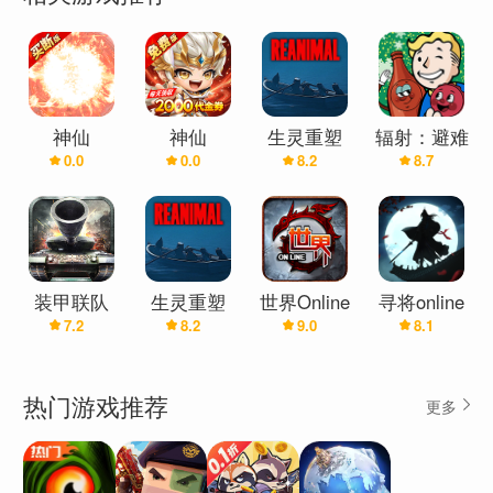
神仙
神仙
生灵重塑
辐射：避难
0.0
0.0
8.2
8.7
online(0.05
online(0.1
(REANIMAL)
所Online
折买断版)
折免费版)
装甲联队
生灵重塑
世界Online
寻将online
7.2
8.2
9.0
8.1
online
(REANIMAL)
热门游戏推荐
更多