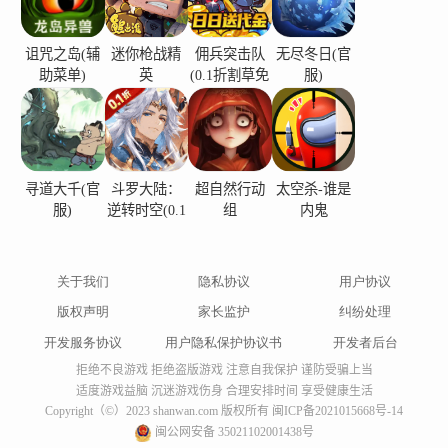
诅咒之岛(辅
迷你枪战精
佣兵突击队
无尽冬日(官
助菜单)
英
(0.1折割草免
服)
费版)
寻道大千(官
斗罗大陆：
超自然行动
太空杀-谁是
服)
逆转时空(0.1
组
内鬼
折)
关于我们
隐私协议
用户协议
版权声明
家长监护
纠纷处理
开发服务协议
用户隐私保护协议书
开发者后台
拒绝不良游戏 拒绝盗版游戏 注意自我保护 谨防受骗上当
适度游戏益脑 沉迷游戏伤身 合理安排时间 享受健康生活
Copyright（©）2023 shanwan.com 版权所有
闽ICP备2021015668号-14
闽公网安备 35021102001438号