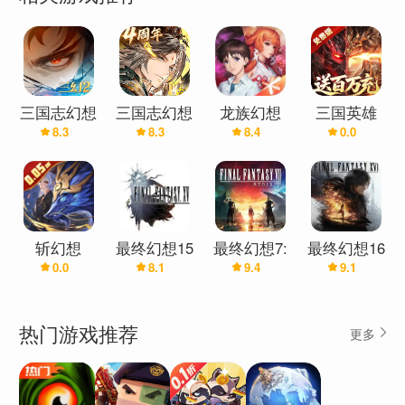
三国志幻想
三国志幻想
龙族幻想
三国英雄
8.3
8.3
8.4
0.0
大陆2：枭
大陆
(0.1折幻想
之歌
免费版)
斩幻想
最终幻想15
最终幻想7:
最终幻想16
0.0
8.1
9.4
9.1
(0.05折)
重生
热门游戏推荐
更多