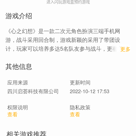
进入闪玩游戏盒预约游戏
游戏介绍
《心之幻想》是一款二次元角色扮演三端手机网
游，战斗采用回合制，游戏新颖的采用了带团设
计，玩家可以培养多达5名队友参与战斗，更有养成
1
更多
体系增强游戏的代入感；激烈的战斗体验更加入了
其他信息
跨服、工会战、资源争夺战等多种交互玩法，让游
戏可玩性更高！
应用来源
更新时间
四川启荟科技有限公司
2022-10-12 17:53
权限说明
隐私政策
查看
查看
相关游戏推荐