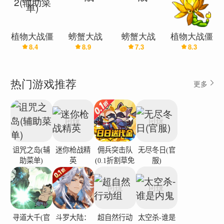
植物大战僵
螃蟹大战
螃蟹大战
植物大战僵
8.4
8.9
7.3
8.3
尸2(辅助菜
尸融合版
单)
(无敌版)
热门游戏推荐
更多
诅咒之岛(辅
迷你枪战精
佣兵突击队
无尽冬日(官
助菜单)
英
(0.1折割草免
服)
费版)
寻道大千(官
斗罗大陆：
超自然行动
太空杀-谁是