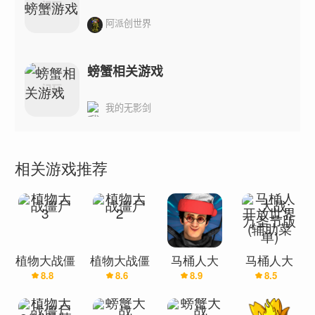
阿派创世界
螃蟹相关游戏
我的无影剑
相关游戏推荐
植物大战僵
植物大战僵
马桶人大
马桶人大
8.8
8.6
8.9
8.5
尸3
尸2
战:开放世
战:开放世
界(辅助菜
界万圣节版
单)
(辅助菜单)