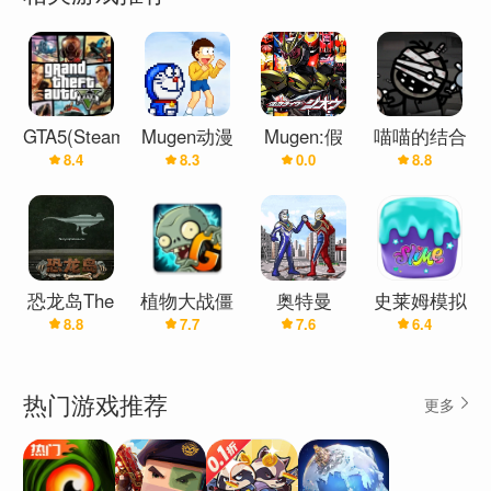
GTA5(Steam
Mugen动漫
Mugen:假
喵喵的结合
8.4
8.3
0.0
8.8
在线版)
大乱斗（哆
面骑士
Mewgenics
啦A梦版）
恐龙岛The
植物大战僵
奥特曼
史莱姆模拟
8.8
7.7
7.6
6.4
Isle(免号
尸2：
Mugen
器-舒缓史
版)
Gardendless
莱姆ASMR
热门游戏推荐
更多