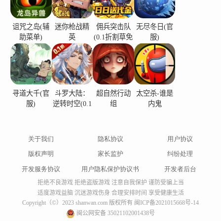
诅咒之岛(辅
迷你枪战精
佣兵突击队
无尽冬日(官
助菜单)
英
(0.1折割草免
服)
费版)
寻道大千(官
斗罗大陆：
超自然行动
太空杀-谁是
服)
逆转时空(0.1
组
内鬼
折)
关于我们
隐私协议
用户协议
版权声明
家长监护
纠纷处理
开发服务协议
用户隐私保护协议书
开发者后台
拒绝不良游戏 拒绝盗版游戏 注意自我保护 谨防受骗上当
适度游戏益脑 沉迷游戏伤身 合理安排时间 享受健康生活
Copyright（©）2023 shanwan.com 版权所有
闽ICP备2021015668号-14
闽公网安备 35021102001438号