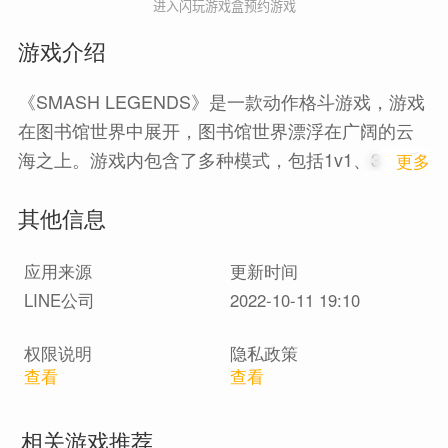
进入闪玩游戏盒预约游戏
游戏介绍
《SMASH LEGENDS》是一款动作格斗游戏，游戏
在图书馆世界中展开，图书馆世界漂浮在广阔的云
海之上。游戏内包含了多种模式，包括1v1、3vs3和
1
更多
Free-for-All。当敌人的生命值较低时，更有可能被击
其他信息
倒，击倒漂浮岛屿上的竞技场中的敌人即可取得胜
利。
应用来源
更新时间
LINE公司
2022-10-11 19:10
权限说明
隐私政策
查看
查看
相关游戏推荐