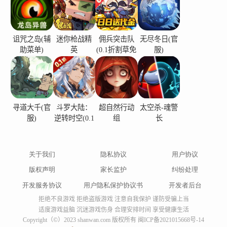
诅咒之岛(辅
迷你枪战精
佣兵突击队
无尽冬日(官
助菜单)
英
(0.1折割草免
服)
费版)
寻道大千(官
斗罗大陆：
超自然行动
太空杀-魂警
服)
逆转时空(0.1
组
长
折)
关于我们
隐私协议
用户协议
版权声明
家长监护
纠纷处理
开发服务协议
用户隐私保护协议书
开发者后台
拒绝不良游戏 拒绝盗版游戏 注意自我保护 谨防受骗上当
适度游戏益脑 沉迷游戏伤身 合理安排时间 享受健康生活
Copyright（©）2023 shanwan.com 版权所有
闽ICP备2021015668号-14