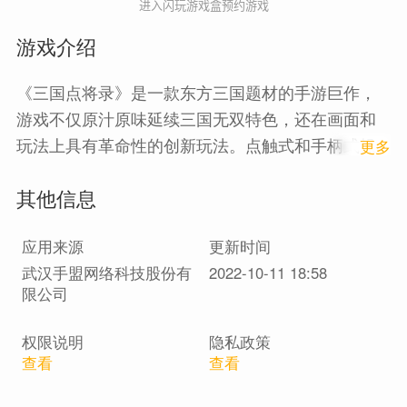
进入闪玩游戏盒预约游戏
游戏介绍
《三国点将录》是一款东方三国题材的手游巨作，
游戏不仅原汁原味延续三国无双特色，还在画面和
玩法上具有革命性的创新玩法。点触式和手柄式操
1
更多
控自选，让英雄披荆斩棘。随机应变的战场，特性
其他信息
迥异的怪物，经典场景的再现。不同类型的英雄可
供使用，各种独一无二的技能等待培养。
应用来源
更新时间
武汉手盟网络科技股份有
2022-10-11 18:58
限公司
权限说明
隐私政策
查看
查看