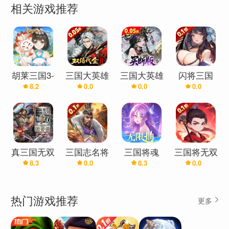
相关游戏推荐
胡莱三国3-
三国大英雄
三国大英雄
闪将三国
8.2
0.0
0.0
0.0
登陆送橙将
(0.05折)
(0.05折买
(0.1折)
蔡文姬
断版)
真三国无双
三国志名将
三国将魂
三国将无双
8.3
0.0
8.3
0.0
7：猛将传
传(0.1折免
(0.1折)
费版）
热门游戏推荐
更多