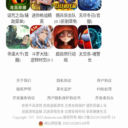
诅咒之岛(辅
迷你枪战精
佣兵突击队
无尽冬日(官
助菜单)
英
(0.1折割草免
服)
费版)
寻道大千(官
斗罗大陆：
超自然行动
太空杀-魂警
服)
逆转时空(0.1
组
长
折)
关于我们
隐私协议
用户协议
版权声明
家长监护
纠纷处理
开发服务协议
用户隐私保护协议书
开发者后台
拒绝不良游戏 拒绝盗版游戏 注意自我保护 谨防受骗上当
适度游戏益脑 沉迷游戏伤身 合理安排时间 享受健康生活
Copyright（©）2023 shanwan.com 版权所有
闽ICP备2021015668号-14
闽公网安备 35021102001438号