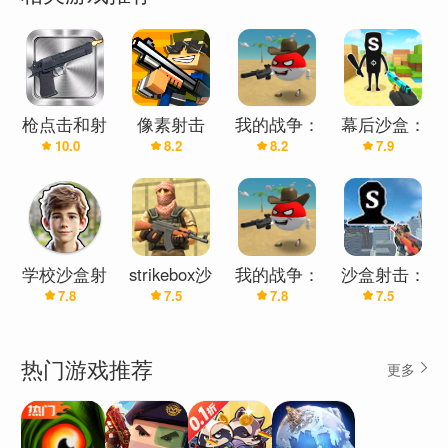
枪点击和射
像素射击
我的战争：
幕后沙盒：
10.0
8.2
8.2
7.9
击
多人沙盒射
射击汉化版
击（辅助菜
(辅助菜单)
单）
学校沙盒射
strikebox沙
我的战争：
沙盒射击：
7.8
7.5
7.8
7.5
击游乐场
盒射击
多人沙盒射
冰冻世界
击
热门游戏推荐
更多